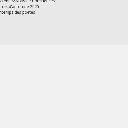
s rendez-vous de Confluences
ttres d'automne 2025
intemps des poètes