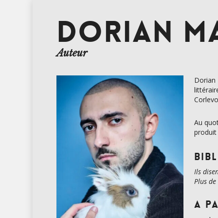
DORIAN M
Auteur
Dorian 
littérai
Corlevo
Au quot
produit
Bib
Ils dise
Plus de
A pa