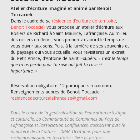
Atelier d’écriture imaginé et animé par Benoit
Toccacieli.
Dans le cadre de sa
résidence d’écriture de territoire
,
Benoit Toccacieli
vous propose un atelier d’écriture aux
Rosiers de Richard à Saint-Maurice, Lafrançaise. Au milieu
des rosiers en fleurs, vous prendrez d’abord le temps de
vous ouvrir aux sens. Puis, à la lumière de ses souvenirs et
du paysage qui vous accueille, vous revisiterez un extrait
du Petit Prince, d’Antoine de Saint-Exupéry.
« C’est le temps
que tu as perdu pour ta rose qui fait ta rose si
importante. »
Réservation obligatoire. 12 participants maximum.
Renseignements auprès de Benoit Toccacieli :
residencedecriturealafrancaise@gmail.com
Dans le cadre de la généralisation de l’éducation artistique
et culturelle, La Communauté de Communes du Pays de
Lafrançaise et l’association Confluences, s’associent avec le
ministère de la Culture – DRAC Occitanie, pour une
résidence-mission en territoire : livre et lecture.