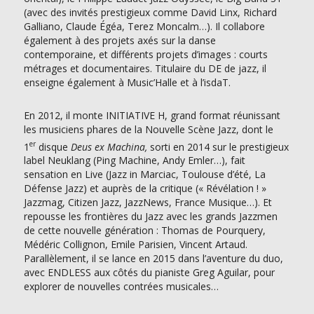
(avec des invités prestigieux comme David Linx, Richard
Galliano, Claude Égéa, Terez Moncalm…). Il collabore
également à des projets axés sur la danse
contemporaine, et différents projets d’images : courts
métrages et documentaires. Titulaire du DE de jazz, il
enseigne également à Music’Halle et à l’isdaT.
En 2012, il monte INITIATIVE H, grand format réunissant
les musiciens phares de la Nouvelle Scène Jazz, dont le
er
1
disque
Deus ex Machina,
sorti en 2014 sur le prestigieux
label Neuklang (Ping Machine, Andy Emler…), fait
sensation en Live (Jazz in Marciac, Toulouse d’été, La
Défense Jazz) et auprès de la critique (« Révélation ! »
Jazzmag, Citizen Jazz, JazzNews, France Musique…). Et
repousse les frontières du Jazz avec les grands Jazzmen
de cette nouvelle génération : Thomas de Pourquery,
Médéric Collignon, Emile Parisien, Vincent Artaud.
Parallèlement, il se lance en 2015 dans l’aventure du duo,
avec ENDLESS aux côtés du pianiste Greg Aguilar, pour
explorer de nouvelles contrées musicales…