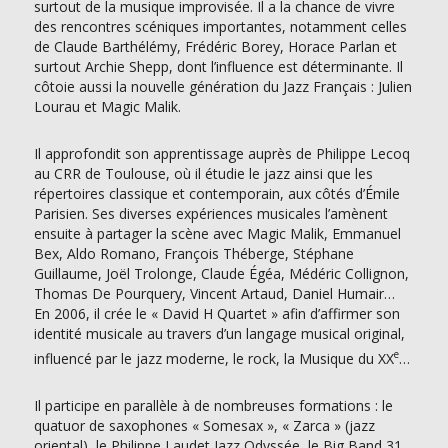
surtout de la musique improvisée. Il a la chance de vivre
des rencontres scéniques importantes, notamment celles
de Claude Barthélémy, Frédéric Borey, Horace Parlan et
surtout Archie Shepp, dont l’influence est déterminante. Il
côtoie aussi la nouvelle génération du Jazz Français : Julien
Lourau et Magic Malik.
Il approfondit son apprentissage auprès de Philippe Lecoq
au CRR de Toulouse, où il étudie le jazz ainsi que les
répertoires classique et contemporain, aux côtés d’Émile
Parisien. Ses diverses expériences musicales l’amènent
ensuite à partager la scène avec Magic Malik, Emmanuel
Bex, Aldo Romano, François Théberge, Stéphane
Guillaume, Joël Trolonge, Claude Égéa, Médéric Collignon,
Thomas De Pourquery, Vincent Artaud, Daniel Humair…
En 2006, il crée le « David H Quartet » afin d’affirmer son
identité musicale au travers d’un langage musical original,
e
influencé par le jazz moderne, le rock, la Musique du XX
…
Il participe en parallèle à de nombreuses formations : le
quatuor de saxophones « Somesax », « Zarca » (jazz
oriental), le Philippe Laudet Jazz Odyssée, le Big Band 31