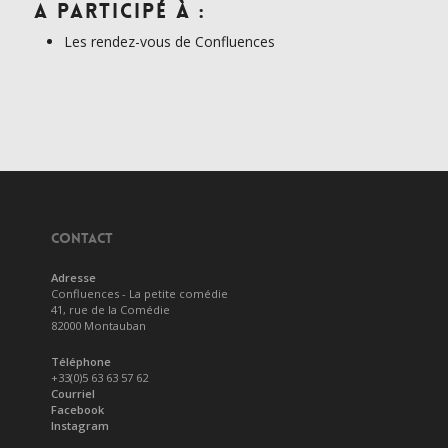
A participé à :
Les rendez-vous de Confluences
CONTACT
Adresse
Confluences - La petite comédie
41, rue de la Comédie
82000 Montauban
Téléphone
+33(0)5 63 63 57 62
Courriel
Facebook
Instagram