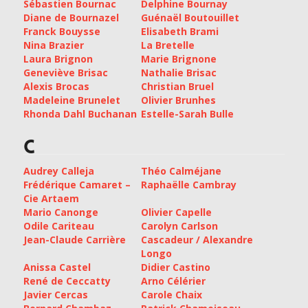
Sébastien Bournac
Delphine Bournay
Diane de Bournazel
Guénaël Boutouillet
Franck Bouysse
Elisabeth Brami
Nina Brazier
La Bretelle
Laura Brignon
Marie Brignone
Geneviève Brisac
Nathalie Brisac
Alexis Brocas
Christian Bruel
Madeleine Brunelet
Olivier Brunhes
Rhonda Dahl Buchanan
Estelle-Sarah Bulle
C
Audrey Calleja
Théo Calméjane
Frédérique Camaret –
Raphaëlle Cambray
Cie Artaem
Mario Canonge
Olivier Capelle
Odile Cariteau
Carolyn Carlson
Jean-Claude Carrière
Cascadeur / Alexandre
Longo
Anissa Castel
Didier Castino
René de Ceccatty
Arno Célérier
Javier Cercas
Carole Chaix