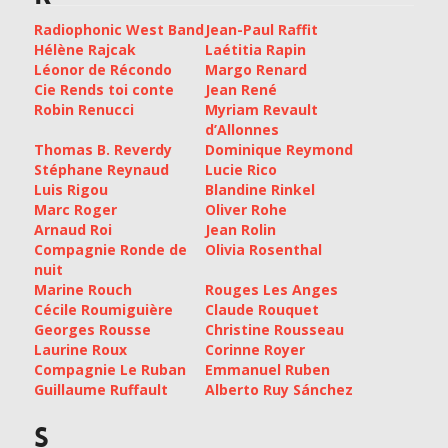
Radiophonic West Band
Jean-Paul Raffit
Hélène Rajcak
Laétitia Rapin
Léonor de Récondo
Margo Renard
Cie Rends toi conte
Jean René
Robin Renucci
Myriam Revault
d’Allonnes
Thomas B. Reverdy
Dominique Reymond
Stéphane Reynaud
Lucie Rico
Luis Rigou
Blandine Rinkel
Marc Roger
Oliver Rohe
Arnaud Roi
Jean Rolin
Compagnie Ronde de
Olivia Rosenthal
nuit
Marine Rouch
Rouges Les Anges
Cécile Roumiguière
Claude Rouquet
Georges Rousse
Christine Rousseau
Laurine Roux
Corinne Royer
Compagnie Le Ruban
Emmanuel Ruben
Guillaume Ruffault
Alberto Ruy Sánchez
S