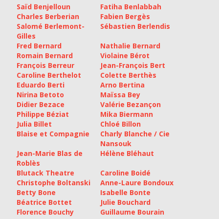
Saïd Benjelloun
Fatiha Benlabbah
Charles Berberian
Fabien Bergès
Salomé Berlemont-
Sébastien Berlendis
Gilles
Fred Bernard
Nathalie Bernard
Romain Bernard
Violaine Bérot
François Berreur
Jean-François Bert
Caroline Berthelot
Colette Berthès
Eduardo Berti
Arno Bertina
Nirina Betoto
Maïssa Bey
Didier Bezace
Valérie Bezançon
Philippe Béziat
Mika Biermann
Julia Billet
Chloé Billon
Blaise et Compagnie
Charly Blanche / Cie
Nansouk
Jean-Marie Blas de
Hélène Bléhaut
Roblès
Blutack Theatre
Caroline Boidé
Christophe Boltanski
Anne-Laure Bondoux
Betty Bone
Isabelle Bonte
Béatrice Bottet
Julie Bouchard
Florence Bouchy
Guillaume Bourain