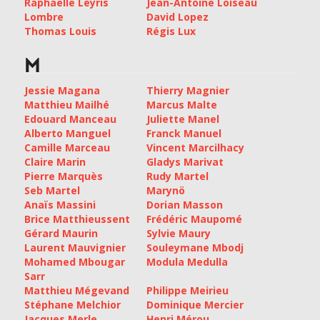
Raphaëlle Leyris
Jean-Antoine Loiseau
Lombre
David Lopez
Thomas Louis
Régis Lux
M
Jessie Magana
Thierry Magnier
Matthieu Mailhé
Marcus Malte
Edouard Manceau
Juliette Manel
Alberto Manguel
Franck Manuel
Camille Marceau
Vincent Marcilhacy
Claire Marin
Gladys Marivat
Pierre Marquès
Rudy Martel
Seb Martel
Marynö
Anaïs Massini
Dorian Masson
Brice Matthieussent
Frédéric Maupomé
Gérard Maurin
Sylvie Maury
Laurent Mauvignier
Souleymane Mbodj
Mohamed Mbougar
Modula Medulla
Sarr
Matthieu Mégevand
Philippe Meirieu
Stéphane Melchior
Dominique Mercier
Jacques Merle
Henri Mérou