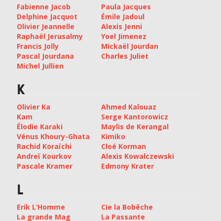
Fabienne Jacob
Paula Jacques
Delphine Jacquot
Émile Jadoul
Olivier Jeannelle
Alexis Jenni
Raphaël Jerusalmy
Yoel Jimenez
Francis Jolly
Mickaël Jourdan
Pascal Jourdana
Charles Juliet
Michel Jullien
K
Olivier Ka
Ahmed Kalouaz
Kam
Serge Kantorowicz
Élodie Karaki
Maylis de Kerangal
Vénus Khoury-Ghata
Kimiko
Rachid Koraïchi
Cloé Korman
Andreï Kourkov
Alexis Kowalczewski
Pascale Kramer
Edmony Krater
L
Erik L’Homme
Cie la Bobêche
La grande Mag
La Passante