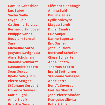
Camille Sabathier
Clémence Sabbagh
Luc Sabot
Amina Saïd
Sacha Saille
Pauline Sales
Fayçal Salhi
Lydie Salvayre
Catherine Salviat
Magou Samb
Bernardo Sandoval
Didier Sandre
Philippe Sands
Éric Sanjou
Boualem Sansal
Karine Saporta
Sara
Éric Sarner
Micheline Sarto
Jane Sautière
Josyane Savigneau
Bertrand Schefer
Aline Schulman
Claire Schvartz
Violaine Schwartz
Anne Scotto
Cassandre Scotto
Thomas Scotto
Sean Seago
Ingrid Seithumer
Ryoko Sekiguchi
Stéphane Sénégas
Pierre Senges
Anne Serre
Stéphane Servant
Benoît Séverac
Florence Seyvos
Lætitia Shériff
Marie Sigal
Jean-Pierre Siméon
Anne Slacik
Françoise Sliwka
Brigitte Smadja
Robert Solé