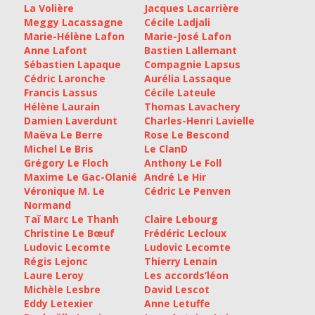
La Volière
Jacques Lacarrière
Meggy Lacassagne
Cécile Ladjali
Marie-Hélène Lafon
Marie-José Lafon
Anne Lafont
Bastien Lallemant
Sébastien Lapaque
Compagnie Lapsus
Cédric Laronche
Aurélia Lassaque
Francis Lassus
Cécile Lateule
Hélène Laurain
Thomas Lavachery
Damien Laverdunt
Charles-Henri Lavielle
Maëva Le Berre
Rose Le Bescond
Michel Le Bris
Le ClanD
Grégory Le Floch
Anthony Le Foll
Maxime Le Gac-Olanié
André Le Hir
Véronique M. Le
Cédric Le Penven
Normand
Taï Marc Le Thanh
Claire Lebourg
Christine Le Bœuf
Frédéric Lecloux
Ludovic Lecomte
Ludovic Lecomte
Régis Lejonc
Thierry Lenain
Laure Leroy
Les accords’léon
Michèle Lesbre
David Lescot
Eddy Letexier
Anne Letuffe