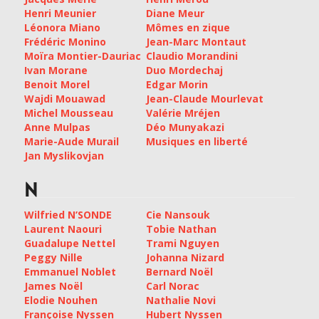
Henri Meunier
Diane Meur
Léonora Miano
Mômes en zique
Frédéric Monino
Jean-Marc Montaut
Moïra Montier-Dauriac
Claudio Morandini
Ivan Morane
Duo Mordechaj
Benoit Morel
Edgar Morin
Wajdi Mouawad
Jean-Claude Mourlevat
Michel Mousseau
Valérie Mréjen
Anne Mulpas
Déo Munyakazi
Marie-Aude Murail
Musiques en liberté
Jan Myslikovjan
N
Wilfried N’SONDE
Cie Nansouk
Laurent Naouri
Tobie Nathan
Guadalupe Nettel
Trami Nguyen
Peggy Nille
Johanna Nizard
Emmanuel Noblet
Bernard Noël
James Noël
Carl Norac
Elodie Nouhen
Nathalie Novi
Françoise Nyssen
Hubert Nyssen