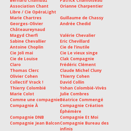
Bernard Chambaz
Patrick Chamoiseau
Association Chant
Orianne Charpentier
Libre / Cie OpéraLight
Marie Chartres
Guillaume de Chassy
Georges-Olivier
Andrée Chedid
Châteaureynaud
Magyd Cherfi
Valérie Chevalier
Sabine Chevallier
Eric Chevillard
Antoine Choplin
Cie de l’inutile
Cie Joli mai
Cie Le vieux singe
Cie de Louise
Clak Compagnie
Claro
Frédéric Clément
Thomas Clerc
Claude Michel Cluny
Olivier Cohen
Thierry Cohen
Collectif Vrack !
David Collin
Thierry Colombié
Yohan Colombié-Vivès
Marie Colot
Julie Combres
Comme une compagnie
Béatrice Commengé
Compagnie À
Compagnie Création
Éphémère
Compagnie DNB
Compagnie Et Moi
Compagnie Jean Balcon
Compagnie Bureau des
infinis