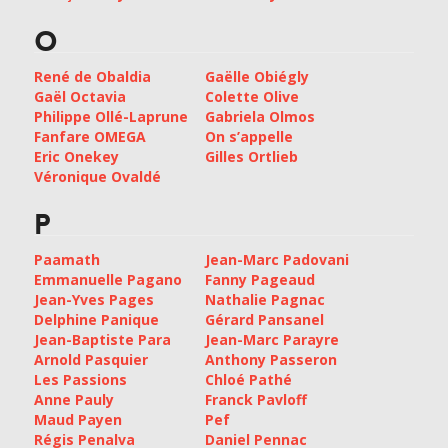
O
René de Obaldia
Gaëlle Obiégly
Gaël Octavia
Colette Olive
Philippe Ollé-Laprune
Gabriela Olmos
Fanfare OMEGA
On s’appelle
Eric Onekey
Gilles Ortlieb
Véronique Ovaldé
P
Paamath
Jean-Marc Padovani
Emmanuelle Pagano
Fanny Pageaud
Jean-Yves Pages
Nathalie Pagnac
Delphine Panique
Gérard Pansanel
Jean-Baptiste Para
Jean-Marc Parayre
Arnold Pasquier
Anthony Passeron
Les Passions
Chloé Pathé
Anne Pauly
Franck Pavloff
Maud Payen
Pef
Régis Penalva
Daniel Pennac