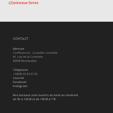
(Z)oiseaux livres
CONTACT
Adresse
Confluences - La petite comédie
41, rue de la Comédie
82000 Montauban
Téléphone
+33(0)5 63 63 57 62
Courriel
Facebook
Instagram
Nos bureaux sont ouverts du lundi au vendredi
de 9h à 12h30 et de 13h30 à 17h