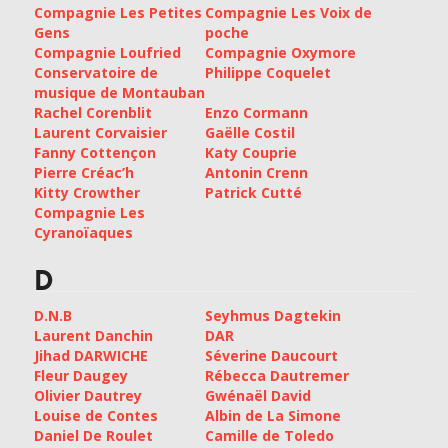
Compagnie Les Petites
Compagnie Les Voix de
Gens
poche
Compagnie Loufried
Compagnie Oxymore
Conservatoire de
Philippe Coquelet
musique de Montauban
Rachel Corenblit
Enzo Cormann
Laurent Corvaisier
Gaëlle Costil
Fanny Cottençon
Katy Couprie
Pierre Créac’h
Antonin Crenn
Kitty Crowther
Patrick Cutté
Compagnie Les
Cyranoïaques
D
D.N.B
Seyhmus Dagtekin
Laurent Danchin
DAR
Jihad DARWICHE
Séverine Daucourt
Fleur Daugey
Rébecca Dautremer
Olivier Dautrey
Gwénaël David
Louise de Contes
Albin de La Simone
Daniel De Roulet
Camille de Toledo