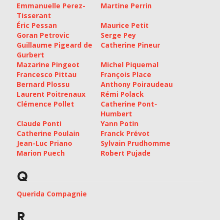
Emmanuelle Perez-
Martine Perrin
Tisserant
Éric Pessan
Maurice Petit
Goran Petrovic
Serge Pey
Guillaume Pigeard de
Catherine Pineur
Gurbert
Mazarine Pingeot
Michel Piquemal
Francesco Pittau
François Place
Bernard Plossu
Anthony Poiraudeau
Laurent Poitrenaux
Rémi Polack
Clémence Pollet
Catherine Pont-
Humbert
Claude Ponti
Yann Potin
Catherine Poulain
Franck Prévot
Jean-Luc Priano
Sylvain Prudhomme
Marion Puech
Robert Pujade
Q
Querida Compagnie
R