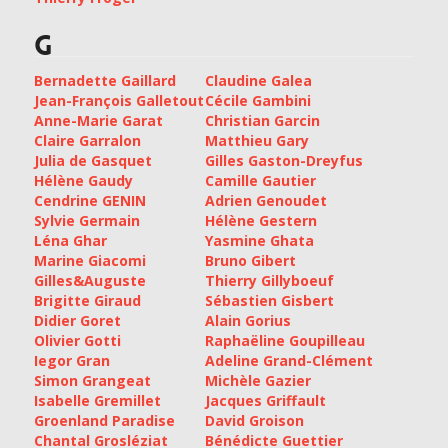
G
Bernadette Gaillard
Claudine Galea
Jean-François Galletout
Cécile Gambini
Anne-Marie Garat
Christian Garcin
Claire Garralon
Matthieu Gary
Julia de Gasquet
Gilles Gaston-Dreyfus
Hélène Gaudy
Camille Gautier
Cendrine GENIN
Adrien Genoudet
Sylvie Germain
Hélène Gestern
Léna Ghar
Yasmine Ghata
Marine Giacomi
Bruno Gibert
Gilles&Auguste
Thierry Gillyboeuf
Brigitte Giraud
Sébastien Gisbert
Didier Goret
Alain Gorius
Olivier Gotti
Raphaëline Goupilleau
Iegor Gran
Adeline Grand-Clément
Simon Grangeat
Michèle Gazier
Isabelle Gremillet
Jacques Griffault
Groenland Paradise
David Groison
Chantal Grosléziat
Bénédicte Guettier