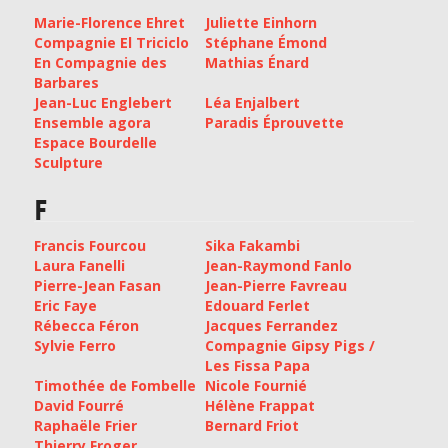
Marie-Florence Ehret
Juliette Einhorn
Compagnie El Triciclo
Stéphane Émond
En Compagnie des
Mathias Énard
Barbares
Jean-Luc Englebert
Léa Enjalbert
Ensemble agora
Paradis Éprouvette
Espace Bourdelle
Sculpture
F
Francis Fourcou
Sika Fakambi
Laura Fanelli
Jean-Raymond Fanlo
Pierre-Jean Fasan
Jean-Pierre Favreau
Eric Faye
Edouard Ferlet
Rébecca Féron
Jacques Ferrandez
Sylvie Ferro
Compagnie Gipsy Pigs /
Les Fissa Papa
Timothée de Fombelle
Nicole Fournié
David Fourré
Hélène Frappat
Raphaële Frier
Bernard Friot
Thierry Froger