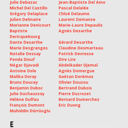
Julie Debazac
Jean-Baptiste Del Amo
Michel Del Castillo
Pascal Delalée
Grégory Delaplace
Chloé Delaume
Julien Delmaire
Laurent Demanze
Marianne Denicourt
Marie-Laure Depaulis
Baptiste
Agnès Desarthe
Dericquebourg
Dante Desarthe
Gérard Desarthe
Marie Desgranges
Claudine Desmarteau
Natalie Dessay
Patrick Devresse
Penda Diouf
Dire Lire
Négar Djavadi
Abdelkader Djemaï
Antoine Dole
Agnès Domergue
Malika Doray
Gaëtan Dorémus
Bruno Doucey
Olivier Douzou
Benjamin Duboc
Bertrand Dubois
Julie Duchaussoy
Pierre Ducrozet
Hélène Duffau
Bernard Dumerchez
François Dumont
Eric Duong
Muhiddin Dürrüoglu
E