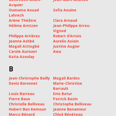
Acquier
Oumama Aouad
Sofia Aouine
Lahrech
Arène Théâtre
Clara Arnaud
Hélène Arntzen
Jean-Philippe Arrou-
Vignod
Philippe Artières
Robert d’Artois
Jeanne Ashbé
Aurelio Asiain
Magali Attiogbé
Justine Augier
Carole Aurouet
Awa
Katia Azoulay
B
Jean-Christophe Bailly
Magali Bardos
Denis Baronnet
Marie-Christine
Barrault
Louis Barreau
Enis Batur
Pierre Baux
Patrick Bazin
Christelle Belliveau
Christophe Belliveau
Hubert Ben Kemoun
Jeanne Benameur
Marco Bénard
Chloë Bénéteau