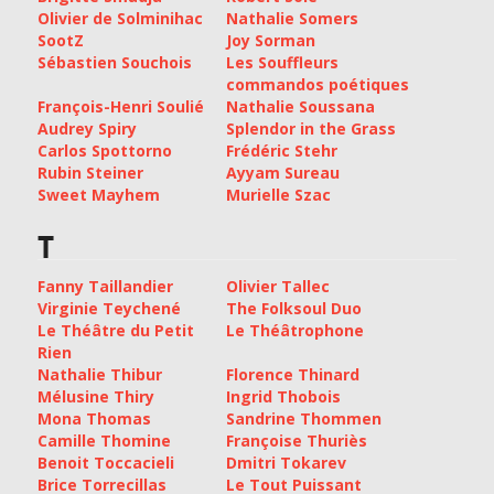
Olivier de Solminihac
Nathalie Somers
SootZ
Joy Sorman
Sébastien Souchois
Les Souffleurs
commandos poétiques
François-Henri Soulié
Nathalie Soussana
Audrey Spiry
Splendor in the Grass
Carlos Spottorno
Frédéric Stehr
Rubin Steiner
Ayyam Sureau
Sweet Mayhem
Murielle Szac
T
Fanny Taillandier
Olivier Tallec
Virginie Teychené
The Folksoul Duo
Le Théâtre du Petit
Le Théâtrophone
Rien
Nathalie Thibur
Florence Thinard
Mélusine Thiry
Ingrid Thobois
Mona Thomas
Sandrine Thommen
Camille Thomine
Françoise Thuriès
Benoit Toccacieli
Dmitri Tokarev
Brice Torrecillas
Le Tout Puissant