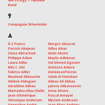
400 Strings – Yukulélé
Band
9
Compagnie 9thermidor
A
À 3 francs
Margot Abascal
Patrick Abejean
Gilles Abier
Zeina Abirached
Alain Absire
Philippe Adam
Maylis Adhémar
Laure Adler
Sid Ahmed Agoumi
Nils C. Ahl
Aminata Aidara
Fabrice Aillet
AiméeLesPierres
Mouloud Akkouche
Salah Al Hamdani
Hélène Aldeguer
Abbas Ali Abbas
Géraldine Alibeu
Jakuta Alikavazovic
Mamadou Aliou Diallo
Anne Alvaro
Jean d’Amérique
Pascal Amoyel
Véronique Andersen
Myriam Anderson
Geneviève André-
Jean-Marc Andrieu