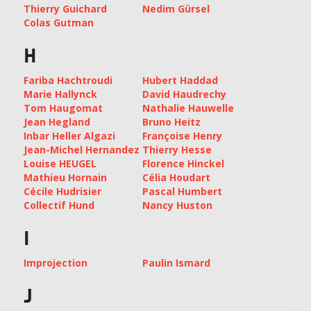
Thierry Guichard
Nedim Gürsel
Colas Gutman
H
Fariba Hachtroudi
Hubert Haddad
Marie Hallynck
David Haudrechy
Tom Haugomat
Nathalie Hauwelle
Jean Hegland
Bruno Heitz
Inbar Heller Algazi
Françoise Henry
Jean-Michel Hernandez
Thierry Hesse
Louise HEUGEL
Florence Hinckel
Mathieu Hornain
Célia Houdart
Cécile Hudrisier
Pascal Humbert
Collectif Hund
Nancy Huston
I
Improjection
Paulin Ismard
J