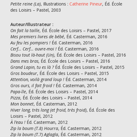
Petite reine (La)
,
Illustrations :
Catherine Pineur
, Éd. École
des Loisirs – Pastel, 2003
Auteur/Illustrateur :
On fait la taille
, Éd. École des Loisirs – Pastel, 2017
Mes premiers livres de bébé
, Éd. Casterman, 2016
Au feu les pompiers !
Éd. Casterman, 2016
Cerf… Cerf… ouvre-moi !
Éd. Casterman, 2016
Bisou tout là-haut (Un)
, Éd. École des Loisirs – Pastel, 2016
Dans mes bras,
Éd. École des Loisirs – Pastel, 2016
Grand Lapin, tu es là ?
Éd. École des Loisirs – Pastel, 2015
Gros boudeur
, Éd. École des Loisirs – Pastel, 2015
Attention, voilà grand loup !
Éd. Casterman, 2014
Gros ours, il fait froid !
Éd. Casterman, 2014
Papa-île
, Éd. École des Loisirs – Pastel, 2014
Pizza
, Éd. École des Loisirs – Pastel, 2014
Mon bonnet
, Éd. Casterman, 2012
Hiver long, très long (et froid, très froid)
, Éd. École des
Loisirs – Pastel, 2012
À l’eau !
Éd. Casterman, 2012
Zip la boum (T.8) Hourra
, Éd. Casterman, 2012
Zip la boum (T.7) Aglagla
, Éd. Casterman, 2012