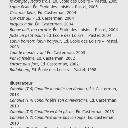
Je compte jusqu’à trois
, Éd. École des Loisirs – Pastel, 2005
Lapin Bisou
, Éd. École des Loisirs – Pastel, 2005
C’est moi bébé
, Éd. Casterman, 2004
Qui c’est qui ?
Éd. Casterman, 2004
Jacques a dit
, Éd. Casterman, 2004
Bonne nuit, ma carotte,
Éd. École des Loisirs – Pastel, 2004
Juste un petit bout !
Éd. École des Loisirs – Pastel, 2004
Lapin bonsoir, lapin bonjour
, Éd. École des Loisirs – Pastel,
2003
Tout le monde y va !
Éd. Casterman, 2003
Par la fenêtre
, Éd. Casterman, 2002
Encore plus fort
, Éd. Casterman, 2002
Badaboum
, Éd. École des Loisirs – Pastel, 1998
Illustrateur
:
Canaille (T.6) Canaille a oublié son doudou
, Éd. Casterman,
2013
Canaille (T.4) Canaille fête son anniversaire,
Éd. Casterman,
2013
Canaille (T.3) Canaille va à la pêche
, Éd. Casterman, 2013
Canaille (T.2) Canaille n’aime pas la soupe
, Éd. Casterman,
2013