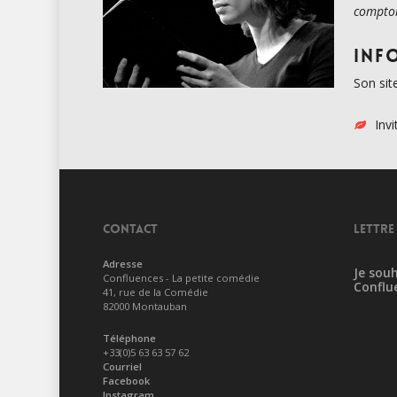
comptoi
Inf
Son sit
Invi
CONTACT
LETTRE
Adresse
Je souh
Confluences - La petite comédie
Conflu
41, rue de la Comédie
82000 Montauban
Téléphone
+33(0)5 63 63 57 62
Courriel
Facebook
Instagram