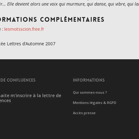
r… Elle devient alors une voix qui murmure, qui danse, qui vibre, qui la
ormations complémentaires
e :
lesmotsscion.free.fr
tée Lettres d’Automne 2007
 DE CONFLUENCES
INFORMATIONS
Qui sommes-nous ?
aite m'inscrire à la lettre de
ences
Mentions légales & RGPD
Accès presse