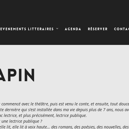
AGENDA
RÉSERVER
EVENEMENTS LITTERAIRES
CONTA
APIN
a commencé avec le théâtre, puis est venu le conte, et ensuite, tout douc
ette dernière qui s’est installée dans ma vie depuis plus de 7 ans, nous 
c lectrice, et plus précisément, lectrice publique.
t une lectrice publique ?
, elle lit, elle lit à voix haute… des romans, des poésies, des nouvelles, d