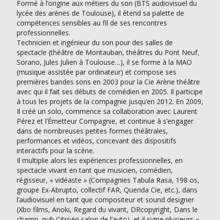
Formé à l’origine aux métiers du son (BTS audiovisuel du
lycée des arènes de Toulouse), il étend sa palette de
compétences sensibles au fil de ses rencontres
professionnelles.
Technicien et ingénieur du son pour des salles de
spectacle (théâtre de Montauban, théâtres du Pont Neuf,
Sorano, Jules Julien à Toulouse…), il se forme à la MAO
(musique assistée par ordinateur) et compose ses
premières bandes sons en 2003 pour la Cie Arène théâtre
avec qui il fait ses débuts de comédien en 2005. Il participe
à tous les projets de la compagnie jusqu’en 2012. En 2009,
Il créé un solo, commence sa collaboration avec Laurent
Pérez et l’Émetteur Compagnie, et continue à s’engager
dans de nombreuses petites formes théâtrales,
performances et vidéos, concevant des dispositifs
interactifs pour la scène.
Il multiplie alors les expériences professionnelles, en
spectacle vivant en tant que musicien, comédien,
régisseur, « vidéaste » (Compagnies Tabula Rasa, 198 os,
groupe Ex-Abrupto, collectif FAR, Querida Cie, etc.), dans
l’audiovisuel en tant que compositeur et sound designer
(Xbo films, Anoki, Regard du vivant, DRcopyright, Dans le
champ, pub Citroën salon de l’auto), et il signe plusieurs «