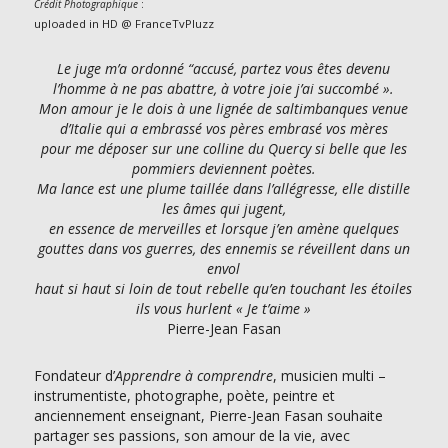
:
Crédit Photographique
uploaded in HD @ FranceTvPluzz
Le juge m’a ordonné “accusé, partez vous êtes devenu
l’homme à ne pas abattre, à votre joie j’ai succombé ».
Mon amour je le dois à une lignée de saltimbanques venue
d’Italie qui a embrassé vos pères embrasé vos mères
pour me déposer sur une colline du Quercy si belle que les
pommiers deviennent poètes.
Ma lance est une plume taillée dans l’allégresse, elle distille
les âmes qui jugent,
en essence de merveilles et lorsque j’en amène quelques
gouttes dans vos guerres, des ennemis se réveillent dans un
envol
haut si haut si loin de tout rebelle qu’en touchant les étoiles
ils vous hurlent « Je t’aime »
Pierre-Jean Fasan
Fondateur d’
Apprendre à comprendre
, musicien multi –
instrumentiste, photographe, poète, peintre et
anciennement enseignant, Pierre-Jean Fasan souhaite
partager ses passions, son amour de la vie, avec