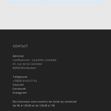
CONTACT
Adresse
Confluences - La petite comédie
41, rue de la Comédie
82000 Montauban
Téléphone
+33(0)5 63 63 57 62
Courriel
Facebook
Instagram
Nos bureaux sont ouverts du lundi au vendredi
de 9h à 12h30 et de 13h30 à 17h