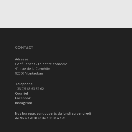
CONTACT
Adresse
Confluences - La petite comédie
41, rue de la Comédie
82000 Montauban
Téléphone
+33(0)5 63 63 57 62
Courriel
Facebook
Instagram
Nos bureaux sont ouverts du lundi au vendredi
de 9h à 12h30 et de 13h30 à 17h