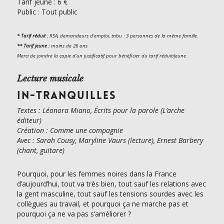
Tarif jeune : 6 €
Public : Tout public
* Tarif réduit :
RSA, demandeurs d’emploi, tribu : 3 personnes de la même famille.
** Tarif jeune :
moins de 26 ans
Merci de joindre la copie d’
un justificatif pour
bénéficier du tarif réduit/
jeune.
Lecture musicale
IN-TRANQUILLES
Textes : Léonora Miano, Écrits pour la parole
(L’arche
éditeur)
Création : Comme une compagnie
Avec : Sarah Cousy, Maryline Vaurs (lecture), Ernest Barbery
(chant, guitare)
Pourquoi, pour les femmes noires dans la France
d’aujourd’hui, tout va très bien, tout sauf les relations avec
la gent masculine, tout sauf les tensions sourdes avec les
collègues au travail, et pourquoi ça ne marche pas et
pourquoi ça ne va pas s’améliorer ?