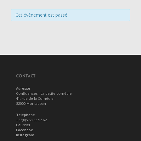
Cet évènement est passé
CONTACT
Adresse
Confluences - La petite comédie
41, rue de la Comédie
82000 Montauban
Téléphone
+33(0)5 63 63 57 62
Courriel
Facebook
Instagram