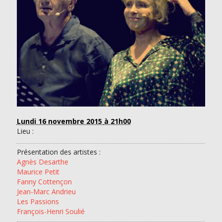
Lundi 16 novembre 2015
à 21h00
Lieu :
Présentation des artistes :
Agnès Desarthe
Maurice Petit
Fanny Cottençon
Jean-Marc Andrieu
Les Passions
François-Henri Soulié