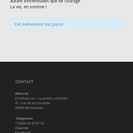
autant d’incertitudes que de courage.
La vie, en somme !
Cet évènement est passé
CONTACT
Adresse
Confluences - La petite comédie
41, rue de la Comédie
82000 Montauban
Téléphone
+33(0)5 63 63 57 62
Courriel
Facebook