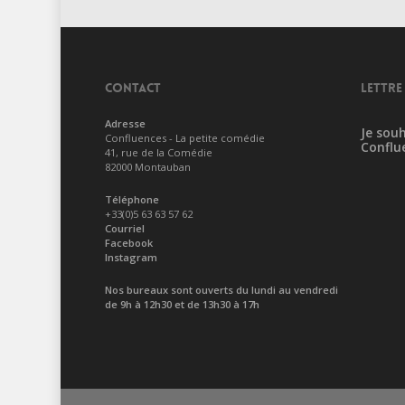
CONTACT
LETTRE
Adresse
Je souh
Confluences - La petite comédie
Conflu
41, rue de la Comédie
82000 Montauban
Téléphone
+33(0)5 63 63 57 62
Courriel
Facebook
Instagram
Nos bureaux sont ouverts du lundi au vendredi
de 9h à 12h30 et de 13h30 à 17h