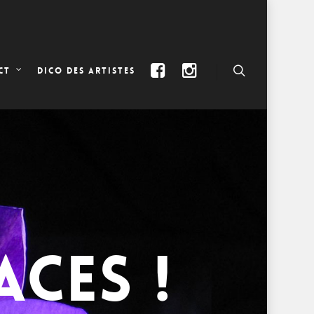
DICO DES ARTISTES
CT
ACES !