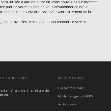
 sera utilisée à aucune autre fin. Vous pouvez à tout moment
faire part de votre souhait de vous désabonner en nous
’attente de 48h pourra être observé avant traitement de la
ons qu’avec les tierces parties qui rendent ce service
 DE CONFLUENCES
INFORMATIONS
Qui sommes-nous ?
aite m'inscrire à la lettre de
ences
Mentions légales & RGPD
Accès presse