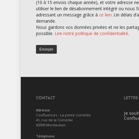
(10 à 15 envois chaque année), et votre adresse ne
utiliser le lien de désabonnement intégré ou nous 
adressant un message grâce à
ce lien
. Un délais d
demande.
Nous gardons vos données privées et ne les partage
possible.
Lire notre politique de confidentialité
.
CONTACT
LETTRE
Adresse
Je souh
Confluences - La petite comédie
Conflu
41, rue de la Comédie
82000 Montauban
Téléphone