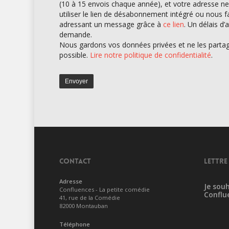
(10 à 15 envois chaque année), et votre adresse ne
utiliser le lien de désabonnement intégré ou nous 
adressant un message grâce à
ce lien
. Un délais d
demande.
Nous gardons vos données privées et ne les partage
possible.
Lire notre politique de confidentialité
.
CONTACT
LETTRE
Adresse
Je souh
Confluences - La petite comédie
Conflu
41, rue de la Comédie
82000 Montauban
Téléphone