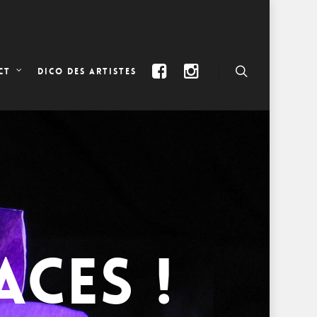
DICO DES ARTISTES
CT
ACES !