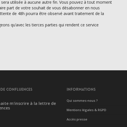
 sera utilisée à aucune autre fin. Vous pouvez à tout moment
faire part de votre souhait de vous désabonner en nous
’attente de 48h pourra être observé avant traitement de la
ons qu’avec les tierces parties qui rendent ce service
 DE CONFLUENCES
INFORMATIONS
Qui sommes-nous ?
aite m'inscrire à la lettre de
ences
Mentions légales & RGPD
Accès presse