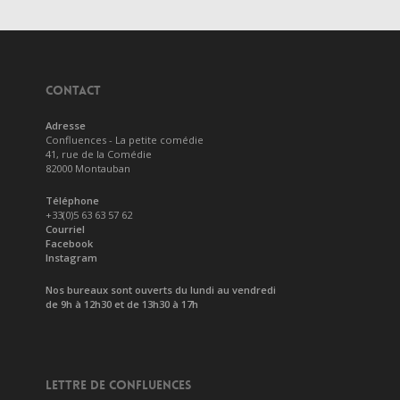
CONTACT
Adresse
Confluences - La petite comédie
41, rue de la Comédie
82000 Montauban
Téléphone
+33(0)5 63 63 57 62
Courriel
Facebook
Instagram
Nos bureaux sont ouverts du lundi au vendredi
de 9h à 12h30 et de 13h30 à 17h
LETTRE DE CONFLUENCES