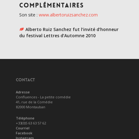
complémentaires
Son site :
www.albertoruizsanchez.com
Alberto Ruiz Sanchez fut l’invité d’honneur
du festival Lettres d’Automne 2010
CONTACT
Adresse
Confluences - La petite comédie
41, rue de la Comédie
82000 Montauban
Téléphone
+33(0)5 63 63 57 62
Courriel
Facebook
Instagram