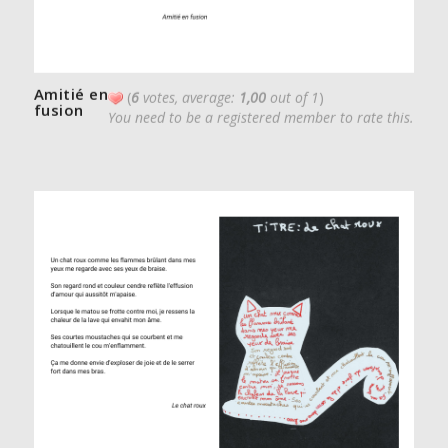
Amitié en
(
6
votes, average:
1,00
out of 1
)
fusion
You need to be a registered member to rate this.