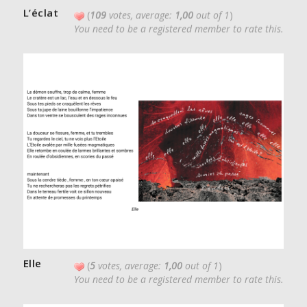
L’éclat
(
109
votes, average:
1,00
out of 1
)
You need to be a registered member to rate this.
Elle
(
5
votes, average:
1,00
out of 1
)
You need to be a registered member to rate this.