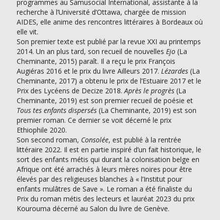
programmes au Samusocial International, assistante à la
recherche à l’Université d’Ottawa, chargée de mission
AIDES, elle anime des rencontres littéraires à Bordeaux où
elle vit.
Son premier texte est publié par la revue XXI au printemps
2014. Un an plus tard, son recueil de nouvelles
Ejo
(La
Cheminante, 2015) paraît. Il a reçu le prix François
Augiéras 2016 et le prix du livre Ailleurs 2017.
Lézardes
(La
Cheminante, 2017) a obtenu le prix de l’Estuaire 2017 et le
Prix des Lycéens de Decize 2018.
Après le progrès
(La
Cheminante, 2019) est son premier recueil de poésie et
Tous tes enfants dispersés
(La Cheminante, 2019) est son
premier roman. Ce dernier se voit décerné le prix
Ethiophile 2020.
Son second roman,
Consolée
, est publié à la rentrée
littéraire 2022. Il est en partie inspiré d’un fait historique, le
sort des enfants métis qui durant la colonisation belge en
Afrique ont été arrachés à leurs mères noires pour être
élevés par des religieuses blanches à « l’Institut pour
enfants mulâtres de Save ». Le roman a été finaliste du
Prix du roman métis des lecteurs et lauréat 2023 du prix
Kourouma décerné au Salon du livre de Genève.