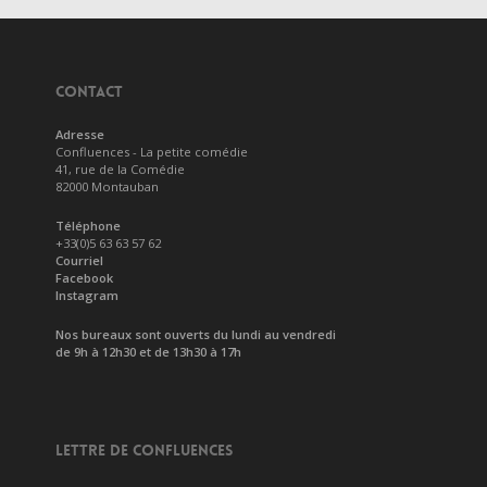
CONTACT
Adresse
Confluences - La petite comédie
41, rue de la Comédie
82000 Montauban
Téléphone
+33(0)5 63 63 57 62
Courriel
Facebook
Instagram
Nos bureaux sont ouverts du lundi au vendredi
de 9h à 12h30 et de 13h30 à 17h
LETTRE DE CONFLUENCES