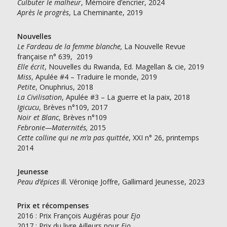
Culbuter le malheur
, Mémoire d’encrier, 2024
Après le progrès
, La Cheminante, 2019
Nouvelles
Le Fardeau de la femme blanche,
La Nouvelle Revue
française n° 639, 2019
Elle écrit
, Nouvelles du Rwanda, Ed. Magellan & cie, 2019
Miss
, Apulée #4 – Traduire le monde, 2019
Petite
, Onuphrius, 2018
La Civilisation
, Apulée #3 – La guerre et la paix, 2018
Igicucu
, Brèves n°109, 2017
Noir et Blanc
, Brèves n°109
Febronie—Maternités,
2015
Cette colline qui ne m’a pas quittée
, XXI n° 26, printemps
2014
Jeunesse
Peau d’épices
ill. Véroniqe Joffre, Gallimard Jeunesse, 2023
Prix et récompenses
2016 : Prix François Augiéras pour
Ejo
2017 : Prix du livre Ailleurs pour
Ejo