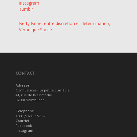
Instagram
Tumblr
Betty Bone, entre discrétion et détermination,
Véronique Soulié
CONTACT
Adresse
Confluences - La petite comédie
41, rue de la Comédie
82000 Montauban
Téléphone
+33(0)5 63 63 57 62
Courriel
Facebook
Instagram