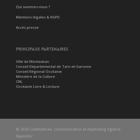
Qui sommes-nous ?
Mentions légales & RGPD
Accès presse
PRINCIPAUX PARTENAIRES
Ville de Montauban
Conseil Départemental de Tarn-et-Garonne
Conseil Régional Occitanie
Ministère de la Culture
CNL
Occitanie Livre & Lecture
© 2026 Confluences. Communication et marketing
Agence
Kujundzic