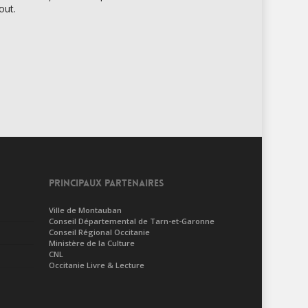
out.
PRINCIPAUX PARTENAIRES
Ville de Montauban
Conseil Départemental de Tarn-et-Garonne
Conseil Régional Occitanie
Ministère de la Culture
CNL
Occitanie Livre & Lecture