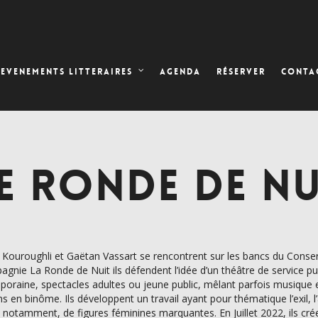
AGENDA
RÉSERVER
EVENEMENTS LITTERAIRES
CONTA
 RONDE DE NU
 Kouroughli et Gaëtan Vassart se rencontrent sur les bancs du Conser
gnie La Ronde de Nuit ils défendent l’idée d’un théâtre de service publ
oraine, spectacles adultes ou jeune public, mêlant parfois musique e
ns en binôme. Ils développent un travail ayant pour thématique l’exil, l
, notamment, de figures féminines marquantes. En Juillet 2022, ils cre