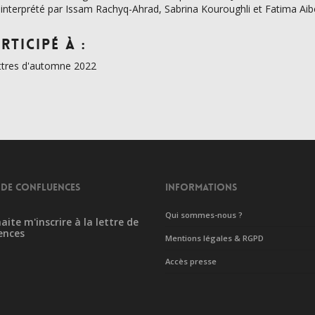
 interprété par Issam Rachyq-Ahrad, Sabrina Kouroughli et Fatima Aib
rticipé à :
ttres d'automne 2022
 DE CONFLUENCES
INFORMATIONS
Qui sommes-nous ?
aite m'inscrire à la lettre de
ences
Mentions légales & RGPD
Accès presse