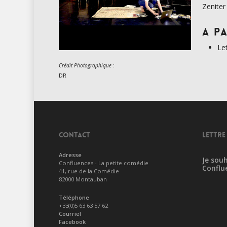
Zeniter
A pa
Le
:
Crédit Photographique
DR
CONTACT
LETTRE
Adresse
Je souh
Confluences - La petite comédie
Conflu
41, rue de la Comédie
82000 Montauban
Téléphone
+33(0)5 63 63 57 62
Courriel
Facebook