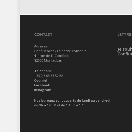
CONTACT
LETTRE
Adresse
Je souh
Confluences - La petite comédie
Conflu
41, rue de la Comédie
82000 Montauban
Téléphone
+33(0)5 63 63 57 62
Courriel
Facebook
Instagram
Nos bureaux sont ouverts du lundi au vendredi
de 9h à 12h30 et de 13h30 à 17h