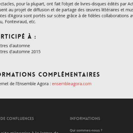
ctacles, pour la plupart, ont fait l’objet de livres-disques édités par 
uent au projet de diffusion et de partage des œuvres littéraires et mus
tes d’Agora sont portés sur scène grâce à de fidèles collaborations av
au, Fontevraud, etc.
rticipé à :
ttres d'automne
ttres d'automne 2015
ormations complémentaires
ternet de l’Ensemble Agora :
ensembleagora.com
 DE CONFLUENCES
INFORMATIONS
Qui sommes-nous ?