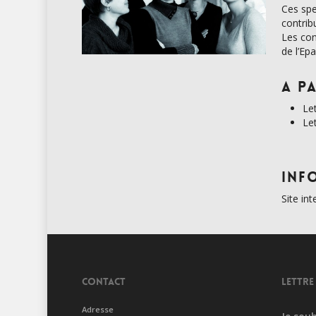
Ces spe
contrib
Les con
de l’Ep
A pa
Le
Le
Inf
Site in
CONTACT
LETTRE
Adresse