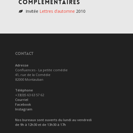
complémentaires
Invitée
Lettres d’automne
2010
CONTACT
Adresse
Confluences - La petite comédie
41, rue de la Comédie
82000 Montauban
Téléphone
+33(0)5 63 63 57 62
Courriel
Facebook
Instagram
Nos bureaux sont ouverts du lundi au vendredi
de 9h à 12h30 et de 13h30 à 17h