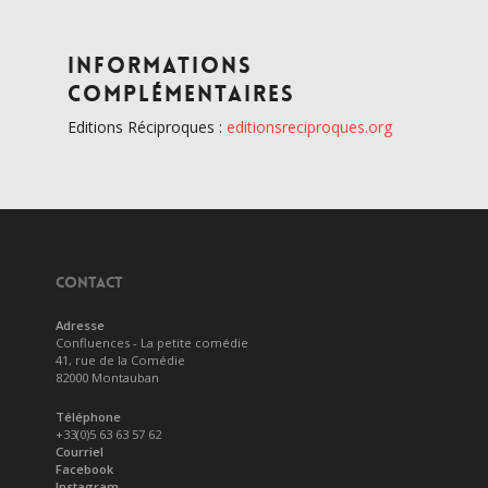
Informations
complémentaires
Editions Réciproques :
editionsreciproques.org
CONTACT
Adresse
Confluences - La petite comédie
41, rue de la Comédie
82000 Montauban
Téléphone
+33(0)5 63 63 57 62
Courriel
Facebook
Instagram