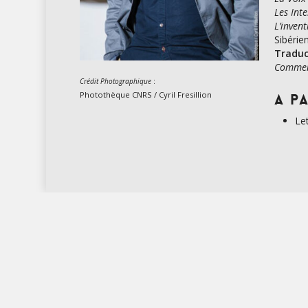
Les Int
L’inven
Sibérie
Traduc
Comment
:
Crédit Photographique
Photothèque CNRS / Cyril Fresillion
A pa
Le