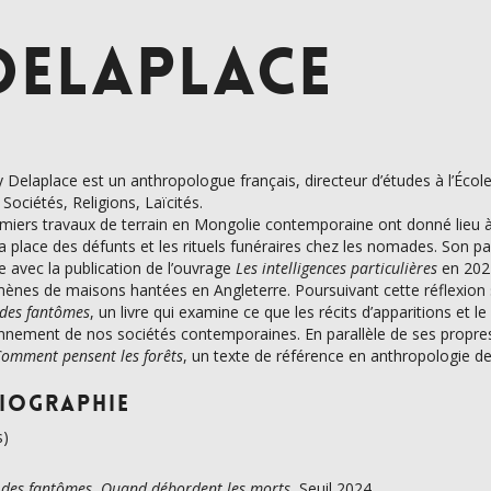
DELAPLACE
 Delaplace est un anthropologue français, directeur d’études à l’Éco
Sociétés, Religions, Laïcités.
miers travaux de terrain en Mongolie contemporaine ont donné lieu à
la place des défunts et les rituels funéraires chez les nomades. Son p
ble avec la publication de l’ouvrage
Les intelligences particulières
en 2021
nes de maisons hantées en Angleterre. Poursuivant cette réflexion su
 des fantômes
, un livre qui examine ce que les récits d’apparitions et
nnement de nos sociétés contemporaines. En parallèle de ses propres éc
Comment pensent les forêts
, un texte de référence en anthropologie de
liographie
s)
 des fantômes. Quand débordent les morts
, Seuil 2024