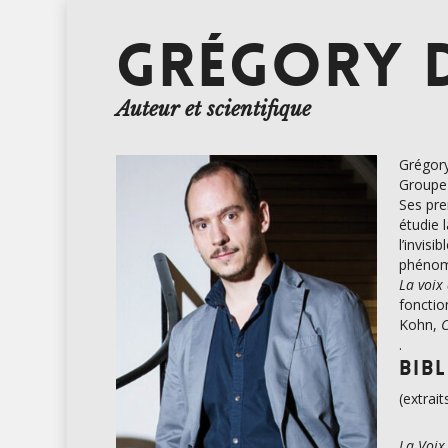
GRÉGORY 
Auteur et scientifique
Grégory
Groupe 
Ses pre
étudie 
l’invisi
phénomè
La voix
fonctio
Kohn,
.
Bib
(extrait
La Voix