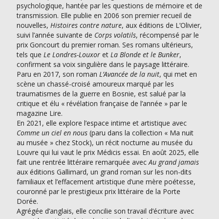
psychologique, hantée par les questions de mémoire et de
transmission. Elle publie en 2006 son premier recueil de
nouvelles,
Histoires contre nature
, aux éditions de L’Olivier,
suivi l’année suivante de
Corps volatils
, récompensé par le
prix Goncourt du premier roman. Ses romans ultérieurs,
tels que
Le Londres-Louxor
et
La Blonde et le Bunker
,
confirment sa voix singulière dans le paysage littéraire.
Paru en 2017, son roman
L’Avancée de la nuit
, qui met en
scène un chassé-croisé amoureux marqué par les
traumatismes de la guerre en Bosnie, est salué par la
critique et élu « révélation française de l’année » par le
magazine Lire.
En 2021, elle explore l’espace intime et artistique avec
Comme un ciel en nous
(paru dans la collection « Ma nuit
au musée » chez Stock), un récit nocturne au musée du
Louvre qui lui vaut le prix Médicis essai. En août 2025, elle
fait une rentrée littéraire remarquée avec
Au grand jamais
aux éditions Gallimard, un grand roman sur les non-dits
familiaux et l’effacement artistique d’une mère poétesse,
couronné par le prestigieux prix littéraire de la Porte
Dorée.
Agrégée d’anglais, elle concilie son travail d’écriture avec