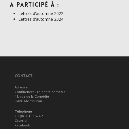
A participé à :
Lettres d'automne 2022
Lettres d'automne 2024
CONTACT
Adresse
Confluences - La petite comédie
41, rue de la Comédie
82000 Montauban
Téléphone
+33(0)5 63 63 57 62
Courriel
Facebook