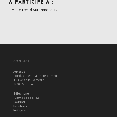
A participé à :
Lettres d'Automne 2017
CONTACT
Adresse
Confluences - La petite comédie
41, rue de la Comédie
82000 Montauban
Téléphone
+33(0)5 63 63 57 62
Courriel
Facebook
Instagram