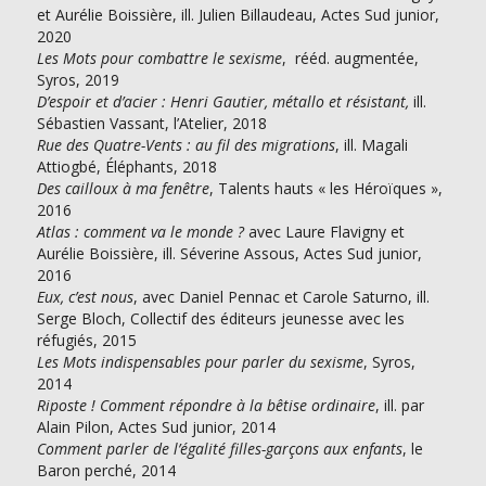
et Aurélie Boissière, ill. Julien Billaudeau, Actes Sud junior,
2020
Les Mots pour combattre le sexisme
, rééd. augmentée,
Syros, 2019
D’espoir et d’acier : Henri Gautier, métallo et résistant,
ill.
Sébastien Vassant, l’Atelier, 2018
Rue des Quatre-Vents : au fil des migrations
, ill. Magali
Attiogbé, Éléphants, 2018
Des cailloux à ma fenêtre
, Talents hauts « les Héroïques »,
2016
Atlas : comment va le monde ?
avec Laure Flavigny et
Aurélie Boissière, ill. Séverine Assous, Actes Sud junior,
2016
Eux, c’est nous
, avec Daniel Pennac et Carole Saturno, ill.
Serge Bloch, Collectif des éditeurs jeunesse avec les
réfugiés, 2015
Les Mots indispensables pour parler du sexisme
, Syros,
2014
Riposte ! Comment répondre à la bêtise ordinaire
, ill. par
Alain Pilon, Actes Sud junior, 2014
Comment parler de l’égalité filles-garçons aux enfants
, le
Baron perché, 2014