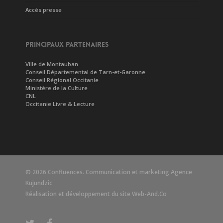
Accès presse
PRINCIPAUX PARTENAIRES
Ville de Montauban
Conseil Départemental de Tarn-et-Garonne
Conseil Régional Occitanie
Ministère de la Culture
CNL
Occitanie Livre & Lecture
© 2026 Confluences. Communication et marketing
Agence
Kujundzic
Réalisation et développement du site
Web-And.Co