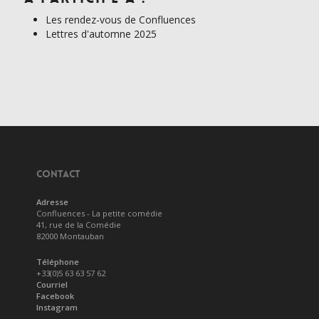
Les rendez-vous de Confluences
Lettres d'automne 2025
CONTACT
Adresse
Confluences - La petite comédie
41, rue de la Comédie
82000 Montauban
Téléphone
+33(0)5 63 63 57 62
Courriel
Facebook
Instagram