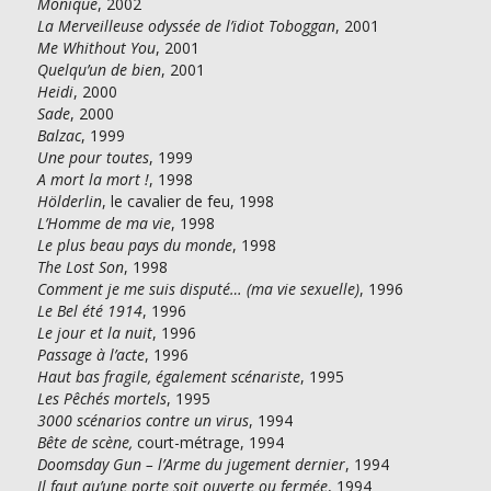
Monique
, 2002
La Merveilleuse odyssée de l’idiot Toboggan
, 2001
Me Whithout You
, 2001
Quelqu’un de bien
, 2001
Heidi
, 2000
Sade
, 2000
Balzac
, 1999
Une pour toutes
, 1999
A mort la mort !
, 1998
Hölderlin
, le cavalier de feu, 1998
L’Homme de ma vie
, 1998
Le plus beau pays du monde
, 1998
The Lost Son
, 1998
Comment je me suis disputé… (ma vie sexuelle)
, 1996
Le Bel été 1914
, 1996
Le jour et la nuit
, 1996
Passage à l’acte
, 1996
Haut bas fragile, également scénariste
, 1995
Les Pêchés mortels
, 1995
3000 scénarios contre un virus
, 1994
Bête de scène,
court-métrage, 1994
Doomsday Gun – l’Arme du jugement dernier
, 1994
Il faut qu’une porte soit ouverte ou fermée
, 1994