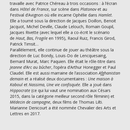
travaille avec Patrice Chéreau à trois occasions : à l’écran
dans
Hôtel de France
, sur scène dans
Platonov
et au
Festival d’Avignon où elle incarne Ophélie dans
Hamlet
.
Elle a tourné sous la direction de Jacques Doillon, Benoit
Jacquot, Michel Deville, Claude Lelouch, Romain Goupil,
Jacques Rivette (avec lequel elle a co-écrit le scénario
de
Haut, Bas, Fragile
en 1995), Raoul Ruiz, Francis Girod,
Patrick Timsit…
Parallèlement, elle continue de jouer au théâtre sous la
direction de Luc Bondy, Louis-Do de Lencquesaing,
Bernard Murat, Marc Paquien. Elle était le rôle-titre dans
Jeanne d’Arc au bûcher
, l’opéra d’Arthur Honegger et Paul
Claudel. Elle est aussi marraine de l’association
Afghanistan
demain
et a réalisé deux documentaires :
Une maison à
Kaboul
et
Nassima, Une vie confisquée
. Elle a joué dans
Hippocrate
(ce qui lui vaut une nomination aux Césars
2015, dans la catégorie meilleur second rôle féminin) et
Médecin de campagne
, deux films de Thomas Lilti.
Marianne Denicourt a été nommée Chevalier des Arts et
Lettres en 2017.