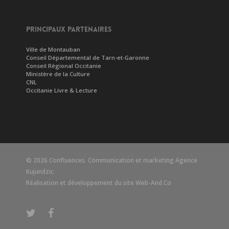
PRINCIPAUX PARTENAIRES
Ville de Montauban
Conseil Départemental de Tarn-et-Garonne
Conseil Régional Occitanie
Ministère de la Culture
CNL
Occitanie Livre & Lecture
© 2026 Confluences. Communication et marketing
Agence
Kujundzic
Réalisation et développement du site
Web-And.Co