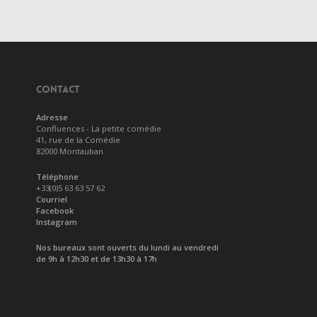
CONTACT
Adresse
Confluences - La petite comédie
41, rue de la Comédie
82000 Montauban
Téléphone
+33(0)5 63 63 57 62
Courriel
Facebook
Instagram
Nos bureaux sont ouverts du lundi au vendredi
de 9h à 12h30 et de 13h30 à 17h