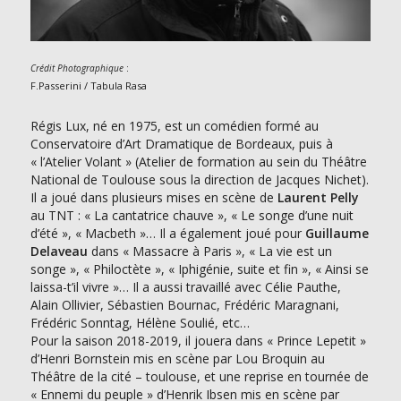
:
Crédit Photographique
F.Passerini / Tabula Rasa
Régis Lux, né en 1975, est un comédien formé au
Conservatoire d’Art Dramatique de Bordeaux, puis à
« l’Atelier Volant » (Atelier de formation au sein du Théâtre
National de Toulouse sous la direction de Jacques Nichet).
Il a joué dans plusieurs mises en scène de
Laurent Pelly
au TNT : « La cantatrice chauve », « Le songe d’une nuit
d’été », « Macbeth »… Il a également joué pour
Guillaume
Delaveau
dans « Massacre à Paris », « La vie est un
songe », « Philoctète », « Iphigénie, suite et fin », « Ainsi se
laissa-t’il vivre »… Il a aussi travaillé avec Célie Pauthe,
Alain Ollivier, Sébastien Bournac, Frédéric Maragnani,
Frédéric Sonntag, Hélène Soulié, etc…
Pour la saison 2018-2019, il jouera dans « Prince Lepetit »
d’Henri Bornstein mis en scène par Lou Broquin au
Théâtre de la cité – toulouse, et une reprise en tournée de
« Ennemi du peuple » d’Henrik Ibsen mis en scène par