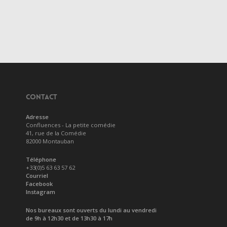
CONTACT
Adresse
Confluences - La petite comédie
41, rue de la Comédie
82000 Montauban
Téléphone
+33(0)5 63 63 57 62
Courriel
Facebook
Instagram
Nos bureaux sont ouverts du lundi au vendredi
de 9h à 12h30 et de 13h30 à 17h