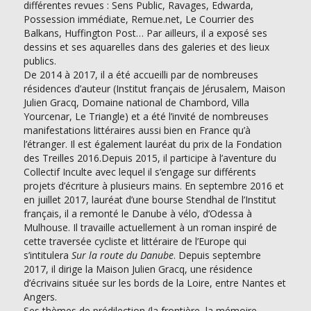
différentes revues : Sens Public, Ravages, Edwarda,
Possession immédiate, Remue.net, Le Courrier des
Balkans, Huffington Post… Par ailleurs, il a exposé ses
dessins et ses aquarelles dans des galeries et des lieux
publics.
De 2014 à 2017, il a été accueilli par de nombreuses
résidences d’auteur (Institut français de Jérusalem, Maison
Julien Gracq, Domaine national de Chambord, Villa
Yourcenar, Le Triangle) et a été l’invité de nombreuses
manifestations littéraires aussi bien en France qu’à
l’étranger. Il est également lauréat du prix de la Fondation
des Treilles 2016.Depuis 2015, il participe à l’aventure du
Collectif Inculte avec lequel il s’engage sur différents
projets d’écriture à plusieurs mains. En septembre 2016 et
en juillet 2017, lauréat d’une bourse Stendhal de l’Institut
français, il a remonté le Danube à vélo, d’Odessa à
Mulhouse. Il travaille actuellement à un roman inspiré de
cette traversée cycliste et littéraire de l’Europe qui
s’intitulera
Sur la route du Danube
. Depuis septembre
2017, il dirige la Maison Julien Gracq, une résidence
d’écrivains située sur les bords de la Loire, entre Nantes et
Angers.
Ses thèmes de prédilection (la frontière, la mémoire,