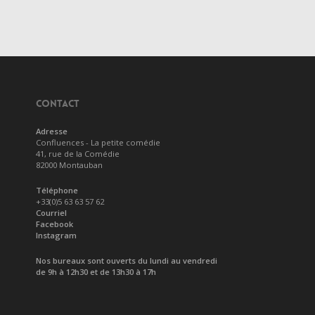
CONTACT
Adresse
Confluences - La petite comédie
41, rue de la Comédie
82000 Montauban
Téléphone
+33(0)5 63 63 57 62
Courriel
Facebook
Instagram
Nos bureaux sont ouverts du lundi au vendredi
de 9h à 12h30 et de 13h30 à 17h