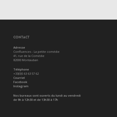
CONTACT
Adresse
Confluences - La petite comédie
41, rue de la Comédie
82000 Montauban
Téléphone
+33(0)5 63 63 57 62
Courriel
Facebook
Instagram
Nos bureaux sont ouverts du lundi au vendredi
de 9h à 12h30 et de 13h30 à 17h