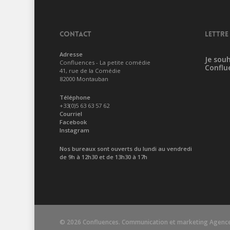
CONTACT
LETTRE
Adresse
Je souh
Confluences - La petite comédie
Conflu
41, rue de la Comédie
82000 Montauban
Téléphone
+33(0)5 63 63 57 62
Courriel
Facebook
Instagram
Nos bureaux sont ouverts du lundi au vendredi
de 9h à 12h30 et de 13h30 à 17h
© 2026 Confluences. Communication et marketing
Agence