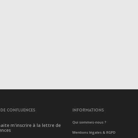
 DE CONFLUENCES
INFORMATIONS
Qui sommes-nous ?
aite m'inscrire à la lettre de
ences
Mentions légales & RGPD