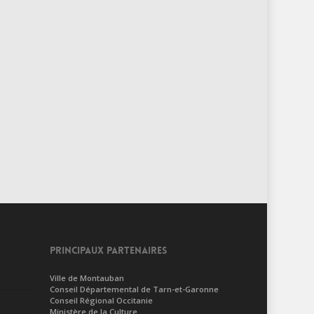
PRINCIPAUX PARTENAIRES
Ville de Montauban
Conseil Départemental de Tarn-et-Garonne
Conseil Régional Occitanie
Ministère de la Culture