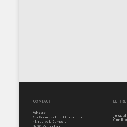
CONTACT
LETTRE
Adresse
Je souh
Confluences - La petite comédie
Conflu
41, rue de la Comédie
82000 Montauban