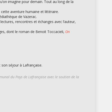
i qu’on imagine pour demain. Tout au long de la
cette aventure humaine et littéraire.
médiathèque de Vazerac.
lectures, rencontres et échanges avec l’auteur,
ages, dont le roman de Benoit Toccacieli,
On
t son séjour à Lafrançaise.
mmunal du Pays de Lafrançaise avec le soutien de la