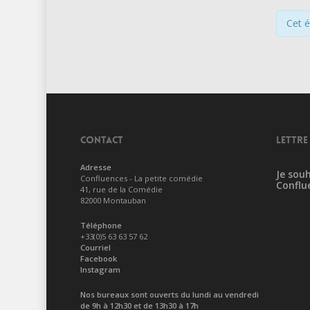
Cet 
CONTACT
LETTRE
Adresse
Je souh
Confluences - La petite comédie
Conflu
41, rue de la Comédie
82000 Montauban
Téléphone
+33(0)5 63 63 57 62
Courriel
Facebook
Instagram
Nos bureaux sont ouverts du lundi au vendredi
de 9h à 12h30 et de 13h30 à 17h