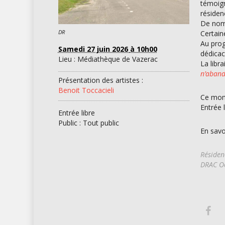
témoign
résiden
De nomb
DR
Certain
Au prog
Samedi 27 juin 2026
à 10h00
dédicac
Lieu : Médiathèque de Vazerac
La libr
n’aband
Présentation des artistes :
Benoit Toccacieli
Ce mome
Entrée 
Entrée libre
Public : Tout public
En savo
Résiden
DRAC Oc