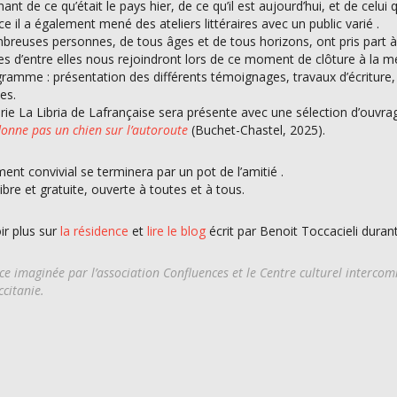
ant de ce qu’était le pays hier, de ce qu’il est aujourd’hui, et de celu
ce il a également mené des ateliers littéraires avec un public varié .
reuses personnes, de tous âges et de tous horizons, ont pris part à 
es d’entre elles nous rejoindront lors de ce moment de clôture à la 
ramme : présentation des différents témoignages, travaux d’écriture, 
es.
airie La Libria de Lafrançaise sera présente avec une sélection d’ouvr
onne pas un chien sur l’autoroute
(Buchet-Chastel, 2025).
nt convivial se terminera par un pot de l’amitié .
libre et gratuite, ouverte à toutes et à tous.
ir plus sur
la résidence
et
lire le blog
écrit par Benoit Toccacieli duran
ce imaginée par l’association Confluences et le Centre culturel interco
citanie.