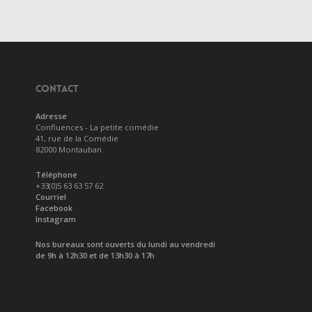
CONTACT
Adresse
Confluences - La petite comédie
41, rue de la Comédie
82000 Montauban
Téléphone
+33(0)5 63 63 57 62
Courriel
Facebook
Instagram
Nos bureaux sont ouverts du lundi au vendredi
de 9h à 12h30 et de 13h30 à 17h