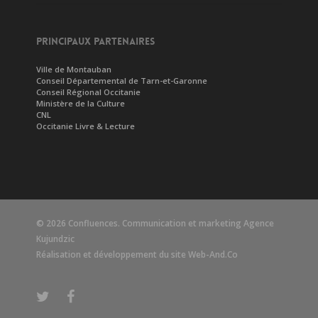
PRINCIPAUX PARTENAIRES
Ville de Montauban
Conseil Départemental de Tarn-et-Garonne
Conseil Régional Occitanie
Ministère de la Culture
CNL
Occitanie Livre & Lecture
© 2026 Confluences. Communication et marketing
Agence
Kujundzic
Réalisation et développement du site
Web-And.Co