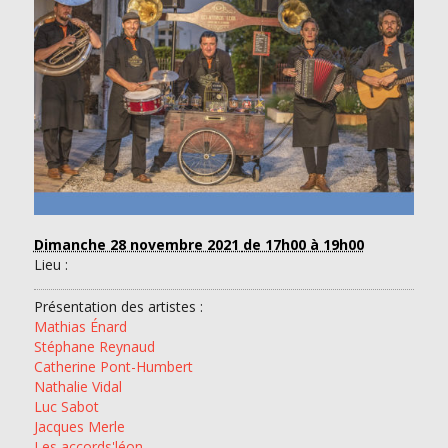
Dimanche 28 novembre 2021
de 17h00 à 19h00
Lieu :
Présentation des artistes :
Mathias Énard
Stéphane Reynaud
Catherine Pont-Humbert
Nathalie Vidal
Luc Sabot
Jacques Merle
Les accords'léon