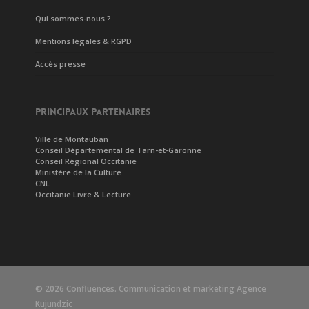
Qui sommes-nous ?
Mentions légales & RGPD
Accès presse
PRINCIPAUX PARTENAIRES
Ville de Montauban
Conseil Départemental de Tarn-et-Garonne
Conseil Régional Occitanie
Ministère de la Culture
CNL
Occitanie Livre & Lecture
© 2026 Confluences. Communication et marketing
Agence
Kujundzic