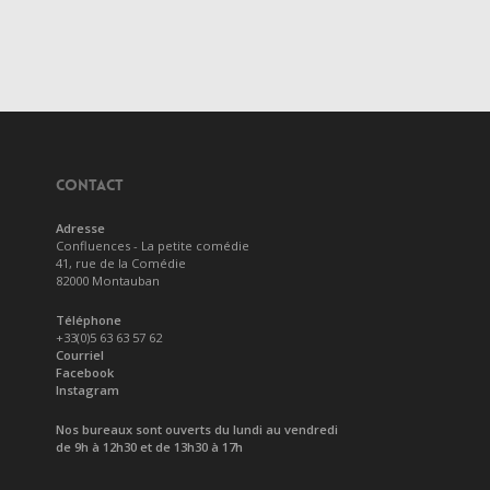
CONTACT
Adresse
Confluences - La petite comédie
41, rue de la Comédie
82000 Montauban
Téléphone
+33(0)5 63 63 57 62
Courriel
Facebook
Instagram
Nos bureaux sont ouverts du lundi au vendredi
de 9h à 12h30 et de 13h30 à 17h