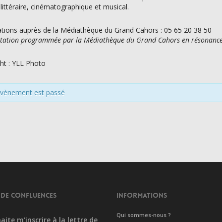
 littéraire, cinématographique et musical.
tions auprès de la Médiathèque du Grand Cahors : 05 65 20 38 50
tation programmée par la Médiathèque du Grand Cahors en résonance a
ht : YLL Photo
évènement est passé
 DE CONFLUENCES
INFORMATIONS
Qui sommes-nous ?
aite m'inscrire à la lettre de