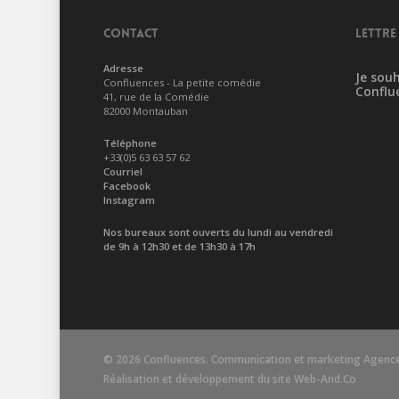
CONTACT
LETTRE
Adresse
Je souh
Confluences - La petite comédie
Conflu
41, rue de la Comédie
82000 Montauban
Téléphone
+33(0)5 63 63 57 62
Courriel
Facebook
Instagram
Nos bureaux sont ouverts du lundi au vendredi
de 9h à 12h30 et de 13h30 à 17h
© 2026 Confluences. Communication et marketing
Agence
Réalisation et développement du site
Web-And.Co