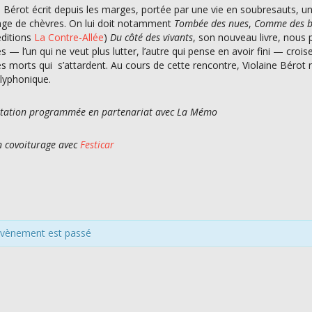
e Bérot écrit depuis les marges, portée par une vie en soubresauts, un
vage de chèvres. On lui doit notamment
Tombée des nues
,
Comme des b
éditions
La Contre-Allée
)
Du côté des vivants
, son nouveau livre, nous
— l’un qui ne veut plus lutter, l’autre qui pense en avoir fini — croi
s morts qui s’attardent. Au cours de cette rencontre, Violaine Bérot 
olyphonique.
tation programmée en partenariat avec La Mémo
n covoiturage avec
Festicar
évènement est passé