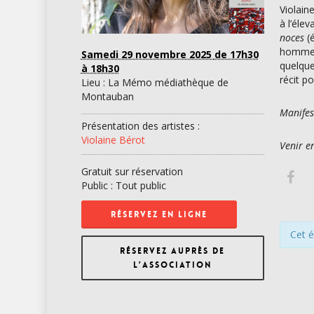
Violain
à l’éle
noces
(
hommes 
Samedi 29 novembre 2025
de 17h30
quelque
à 18h30
récit p
Lieu : La Mémo médiathèque de
Montauban
Manifes
Présentation des artistes :
Violaine Bérot
Venir e
Gratuit sur réservation
Public : Tout public
RÉSERVEZ EN LIGNE
Cet 
RÉSERVEZ AUPRÈS DE
L’ASSOCIATION