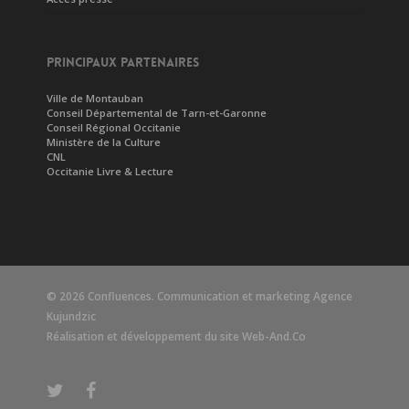
PRINCIPAUX PARTENAIRES
Ville de Montauban
Conseil Départemental de Tarn-et-Garonne
Conseil Régional Occitanie
Ministère de la Culture
CNL
Occitanie Livre & Lecture
© 2026 Confluences. Communication et marketing
Agence
Kujundzic
Réalisation et développement du site
Web-And.Co