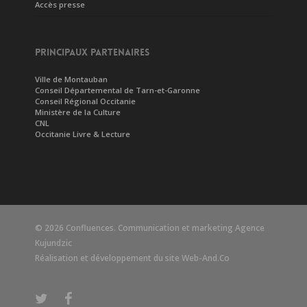
Accès presse
PRINCIPAUX PARTENAIRES
Ville de Montauban
Conseil Départemental de Tarn-et-Garonne
Conseil Régional Occitanie
Ministère de la Culture
CNL
Occitanie Livre & Lecture
© 2026 Confluences. Communication et marketing
Agence
Kujundzic
Réalisation et développement du site
Web-And.Co