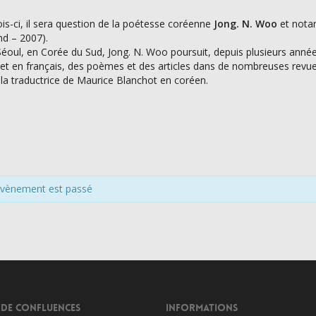
ois-ci, il sera question de la poétesse coréenne
Jong. N. Woo
et nota
d – 2007).
éoul, en Corée du Sud, Jong. N. Woo poursuit, depuis plusieurs années,
et en français, des poèmes et des articles dans de nombreuses revue
t la traductrice de Maurice Blanchot en coréen.
évènement est passé
 DE CONFLUENCES
INFORMATIONS